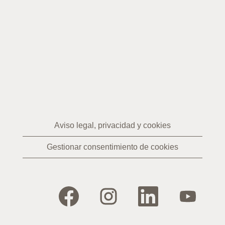
Aviso legal, privacidad y cookies
Gestionar consentimiento de cookies
S
S
S
S
e
e
e
e
a
a
a
a
b
b
b
b
r
r
r
r